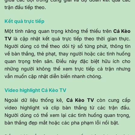
trận đấu tiếp theo.
Kết quả trực tiếp
Một tính năng quan trọng không thể thiếu trên
Cá Kèo
TV
là cập nhật kết quả trực tiếp theo thời gian thực.
Người dùng có thể theo dõi tỷ số từng phút, thông tin
về bàn thắng, thẻ phạt, thay người hoặc các tình huống
quan trọng trên sân. Điều này đặc biệt hữu ích cho
những người không thể xem trực tiếp cả trận nhưng
vẫn muốn cập nhật diễn biến nhanh chóng.
Video highlight Cá Kèo TV
Ngoài dữ liệu thống kê,
Cá Kèo TV
còn cung cấp
video highlight và clip bàn thắng từ các trận đấu.
Người dùng có thể xem lại các tình huống quan trọng,
bàn thắng đẹp mắt hoặc các pha phạm lỗi nổi bật.