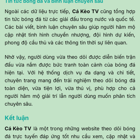
Tin tức bóng đá và bình luận chuyên sâu
Ngoài các dữ liệu trực tiếp,
Cá Kèo TV
cũng tổng hợp
tin tức bóng đá từ các giải đấu trong nước và quốc tế.
Các bài viết, bình luận chuyên sâu giúp người hâm mộ
cập nhật tình hình chuyển nhượng, đội hình dự kiến,
phong độ cầu thủ và các thông tin thời sự liên quan.
Nhờ vậy, người dùng vừa theo dõi được diễn biến trận
đấu vừa nắm được bức tranh toàn cảnh của bóng đá
hiện tại. Với hệ thống dịch vụ đa dạng và chi tiết,
chuyên trang mang đến trải nghiệm theo dõi bóng đá
toàn diện, vừa tiện lợi, vừa thú vị, phù hợp cho cả
người hâm mộ giải trí lẫn người dùng muốn phân tích
chuyên sâu.
Kết luận
Cá Kèo TV
là một trong những website theo dõi bóng
đá trực tuyến đáp ứng tốt nhu cầu xem, cập nhật và