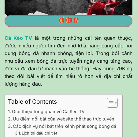
Cá Kèo TV
là một trong những cái tên quen thuộc,
được nhiều người tìm đến nhờ khả năng cung cấp nội
dung bóng đá nhanh chóng, tiện lợi. Trong bối cảnh
nhu cầu xem bóng đá trực tuyến ngày càng tăng cao,
đơn vị đã đầu tư mạnh vào hệ thống. Hãy cùng 79King
theo dõi bài viết để tìm hiểu rõ hơn về địa chỉ chất
lượng hàng đầu.
Table of Contents
Giới thiệu tổng quan về Cá Kèo TV
Ưu điểm nổi bật của website thể thao trực tuyến
Các dịch vụ nổi bật trên kênh phát sóng bóng đá
Lịch thi đấu chi tiết