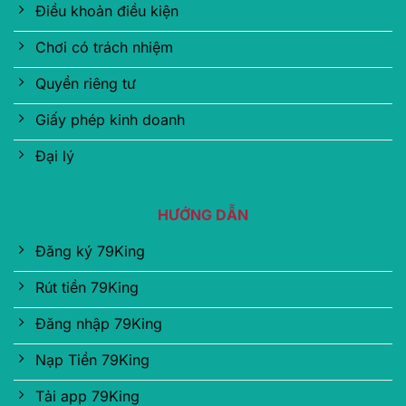
Điều khoản điều kiện
Chơi có trách nhiệm
Quyền riêng tư
Giấy phép kinh doanh
Đại lý
HƯỚNG DẪN
Đăng ký 79King
Rút tiền 79King
Đăng nhập 79King
Nạp Tiền 79King
Tải app 79King