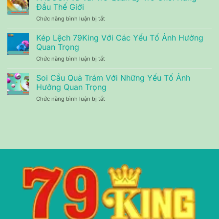
Tv
4
Đầu Thế Giới
–
Chiến
Chức năng bình luận bị tắt
ở
Nền
Thuật
PAGCOR
Tảng
Hữu
Và
Kép Lệch 79King Với Các Yếu Tố Ảnh Hưởng
Theo
Ích
Vai
Dõi
Quan Trọng
Nhất
Trò
Bóng
Chức năng bình luận bị tắt
ở
Quản
Đá
Kép
Lý
Hàng
Lệch
Soi Cầu Quả Trám Với Những Yếu Tố Ảnh
Trò
Đầu
79King
Chơi
Hưởng Quan Trọng
Năm
Với
Hàng
2025
Chức năng bình luận bị tắt
ở
Các
Đầu
Soi
Yếu
Thế
Cầu
Tố
Giới
Quả
Ảnh
Trám
Hưởng
Với
Quan
Những
Trọng
Yếu
Tố
Ảnh
Hưởng
Quan
Trọng