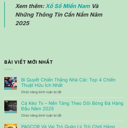
Xem thêm:
Xổ Số Miền Nam
Và
Những Thông Tin Cần Nắm Năm
2025
BÀI VIẾT MỚI NHẤT
Bí Quyết Chiến Thắng Nhà Cái: Top 4 Chiến
Thuật Hữu Ích Nhất
Chức năng bình luận bị tắt
ở
Bí
Quyết
Cá Kèo Tv – Nền Tảng Theo Dõi Bóng Đá Hàng
Chiến
Đầu Năm 2025
Thắng
Chức năng bình luận bị tắt
ở
Nhà
Cá
Cái:
Kèo
PAGCOR Và Vai Trò Quản Lý Trò Chơi Hàng
Top